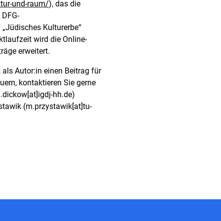
ektur-und-raum/
), das die
s DFG-
Jüdisches Kulturerbe“
tlaufzeit wird die Online-
räge erweitert.
als Autor:in einen Beitrag für
uern, kontaktieren Sie gerne
.dickow[at]igdj-hh.de)
stawik (m.przystawik[at]tu-