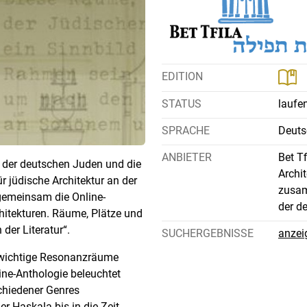
EDITION
STATUS
laufen
SPRACHE
Deuts
ANBIETER
Bet Tf
e der deutschen Juden und die
Archi
ür jüdische Architektur an der
zusam
gemeinsam die Online-
der d
hitekturen. Räume, Plätze und
der Literatur“.
SUCHERGEBNISSE
anzei
d wichtige Resonanzräume
ine-Anthologie beleuchtet
chiedener Genres
der Haskala bis in die Zeit