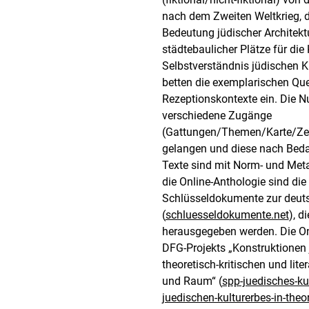
nach dem Zweiten Weltkrieg, d
Bedeutung jüdischer Architek
städtebaulicher Plätze für die
Selbstverständnis jüdischen Ku
betten die exemplarischen Que
Rezeptionskontexte ein. Die N
verschiedene Zugänge
(Gattungen/Themen/Karte/Zeit
gelangen und diese nach Bedarf
Texte sind mit Norm- und Meta
die Online-Anthologie sind di
Schlüsseldokumente zur deuts
(
schluesseldokumente.net
), d
herausgegeben werden. Die Onl
DFG-Projekts „Konstruktionen 
theoretisch-kritischen und lite
und Raum“ (
spp-juedisches-ku
juedischen-kulturerbes-in-theor