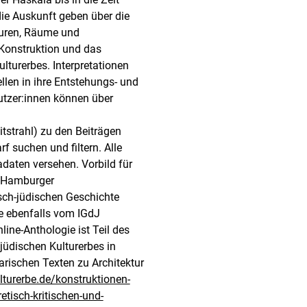
ie Auskunft geben über die
turen, Räume und
 Konstruktion und das
lturerbes. Interpretationen
llen in ihre Entstehungs- und
utzer:innen können über
strahl) zu den Beiträgen
 suchen und filtern. Alle
daten versehen. Vorbild für
e Hamburger
ch-jüdischen Geschichte
ie ebenfalls vom IGdJ
ine-Anthologie ist Teil des
jüdischen Kulturerbes in
rarischen Texten zu Architektur
lturerbe.de/konstruktionen-
etisch-kritischen-und-