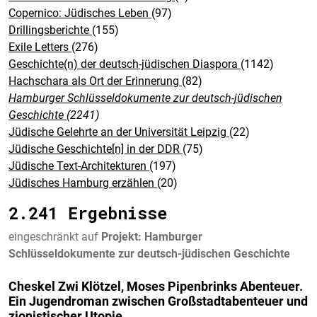
Copernico: Jüdisches Leben
(97)
Drillingsberichte
(155)
Exile Letters
(276)
Geschichte(n) der deutsch-jüdischen Diaspora
(1142)
Hachschara als Ort der Erinnerung
(82)
Hamburger Schlüsseldokumente zur deutsch-jüdischen
Geschichte
(2241)
Jüdische Gelehrte an der Universität Leipzig
(22)
Jüdische Geschichte[n] in der DDR
(75)
Jüdische Text-Architekturen
(197)
Jüdisches Hamburg erzählen
(20)
2.241 Ergebnisse
eingeschränkt auf
Projekt: Hamburger
Schlüsseldokumente zur deutsch-jüdischen Geschichte
Cheskel Zwi Klötzel, Moses Pipenbrinks Abenteuer.
Ein Jugendroman zwischen Großstadtabenteuer und
zionistischer Utopie