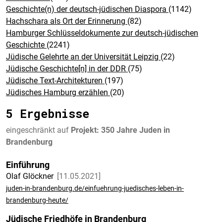
Geschichte(n) der deutsch-jüdischen Diaspora
(1142)
Hachschara als Ort der Erinnerung
(82)
Hamburger Schlüsseldokumente zur deutsch-jüdischen
Geschichte
(2241)
Jüdische Gelehrte an der Universität Leipzig
(22)
Jüdische Geschichte[n] in der DDR
(75)
Jüdische Text-Architekturen
(197)
Jüdisches Hamburg erzählen
(20)
5 Ergebnisse
eingeschränkt auf
Projekt: 350 Jahre Juden in
Brandenburg
Einführung
Olaf Glöckner
11.05.2021
juden-in-brandenburg.de/einfuehrung-juedisches-leben-in-
brandenburg-heute/
Jüdische Friedhöfe in Brandenburg