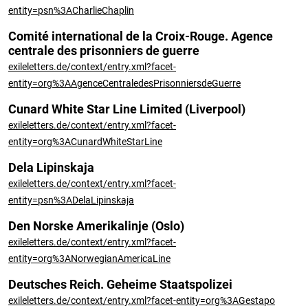
entity=psn%3ACharlieChaplin
Comité international de la Croix-Rouge. Agence
centrale des prisonniers de guerre
exileletters.de/context/entry.xml?facet-
entity=org%3AAgenceCentraledesPrisonniersdeGuerre
Cunard White Star Line Limited (Liverpool)
exileletters.de/context/entry.xml?facet-
entity=org%3ACunardWhiteStarLine
Dela Lipinskaja
exileletters.de/context/entry.xml?facet-
entity=psn%3ADelaLipinskaja
Den Norske Amerikalinje (Oslo)
exileletters.de/context/entry.xml?facet-
entity=org%3ANorwegianAmericaLine
Deutsches Reich. Geheime Staatspolizei
exileletters.de/context/entry.xml?facet-entity=org%3AGestapo