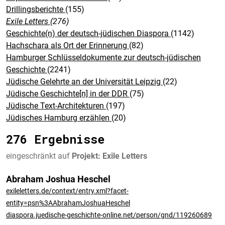
Drillingsberichte
(155)
Exile Letters
(276)
Geschichte(n) der deutsch-jüdischen Diaspora
(1142)
Hachschara als Ort der Erinnerung
(82)
Hamburger Schlüsseldokumente zur deutsch-jüdischen
Geschichte
(2241)
Jüdische Gelehrte an der Universität Leipzig
(22)
Jüdische Geschichte[n] in der DDR
(75)
Jüdische Text-Architekturen
(197)
Jüdisches Hamburg erzählen
(20)
276 Ergebnisse
eingeschränkt auf
Projekt: Exile Letters
Abraham Joshua Heschel
exileletters.de/context/entry.xml?facet-
entity=psn%3AAbrahamJoshuaHeschel
diaspora.juedische-geschichte-online.net/person/gnd/119260689