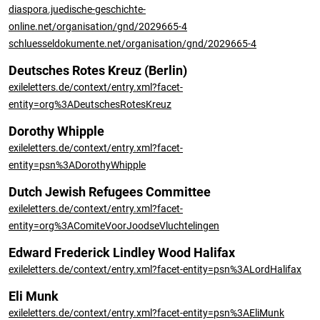
diaspora.juedische-geschichte-
online.net/organisation/gnd/2029665-4
schluesseldokumente.net/organisation/gnd/2029665-4
Deutsches Rotes Kreuz (Berlin)
exileletters.de/context/entry.xml?facet-
entity=org%3ADeutschesRotesKreuz
Dorothy Whipple
exileletters.de/context/entry.xml?facet-
entity=psn%3ADorothyWhipple
Dutch Jewish Refugees Committee
exileletters.de/context/entry.xml?facet-
entity=org%3AComiteVoorJoodseVluchtelingen
Edward Frederick Lindley Wood Halifax
exileletters.de/context/entry.xml?facet-entity=psn%3ALordHalifax
Eli Munk
exileletters.de/context/entry.xml?facet-entity=psn%3AEliMunk