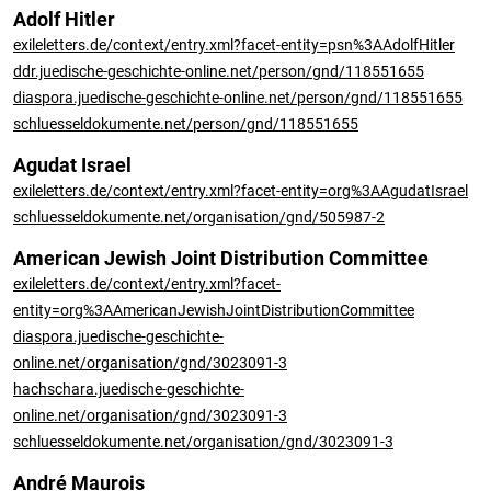
Adolf Hitler
exileletters.de/context/entry.xml?facet-entity=psn%3AAdolfHitler
ddr.juedische-geschichte-online.net/person/gnd/118551655
diaspora.juedische-geschichte-online.net/person/gnd/118551655
schluesseldokumente.net/person/gnd/118551655
Agudat Israel
exileletters.de/context/entry.xml?facet-entity=org%3AAgudatIsrael
schluesseldokumente.net/organisation/gnd/505987-2
American Jewish Joint Distribution Committee
exileletters.de/context/entry.xml?facet-
entity=org%3AAmericanJewishJointDistributionCommittee
diaspora.juedische-geschichte-
online.net/organisation/gnd/3023091-3
hachschara.juedische-geschichte-
online.net/organisation/gnd/3023091-3
schluesseldokumente.net/organisation/gnd/3023091-3
André Maurois