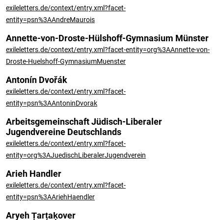
exileletters.de/context/entry.xml?facet-
entity=psn%3AAndreMaurois
Annette-von-Droste-Hülshoff-Gymnasium Münster
exileletters.de/context/entry.xml?facet-entity=org%3AAnnette-von-
Droste-Huelshoff-GymnasiumMuenster
Antonín Dvořák
exileletters.de/context/entry.xml?facet-
entity=psn%3AAntoninDvorak
Arbeitsgemeinschaft Jüdisch-Liberaler
Jugendvereine Deutschlands
exileletters.de/context/entry.xml?facet-
entity=org%3AJuedischLiberalerJugendverein
Arieh Handler
exileletters.de/context/entry.xml?facet-
entity=psn%3AAriehHaendler
Aryeh Ṭarṭaḳover