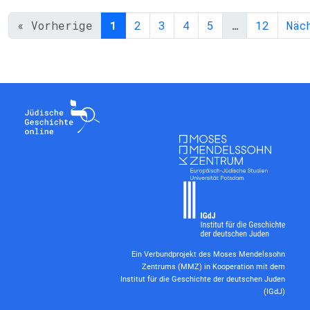
« Vorherige
1
2
3
4
5
…
12
Näc
Ein Verbundprojekt des Moses Mendelssohn
Zentrums (MMZ) in Kooperation mit dem
Institut für die Geschichte der deutschen Juden
(IGdJ)