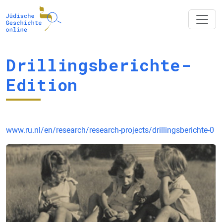
Drillingsberichte-
Edition
www.ru.nl/en/research/research-projects/drillingsberichte-0