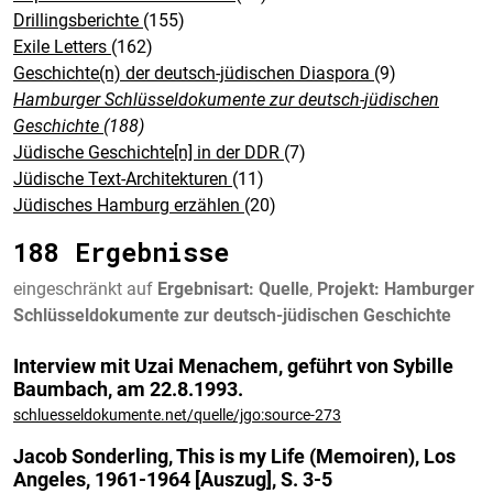
Drillingsberichte
(155)
Exile Letters
(162)
Geschichte(n) der deutsch-jüdischen Diaspora
(9)
Hamburger Schlüsseldokumente zur deutsch-jüdischen
Geschichte
(188)
Jüdische Geschichte[n] in der DDR
(7)
Jüdische Text-Architekturen
(11)
Jüdisches Hamburg erzählen
(20)
188 Ergebnisse
eingeschränkt auf
Ergebnisart: Quelle
,
Projekt: Hamburger
Schlüsseldokumente zur deutsch-jüdischen Geschichte
Interview mit Uzai Menachem, geführt von Sybille
Baumbach, am 22.8.1993.
schluesseldokumente.net/quelle/jgo:source-273
Jacob Sonderling, This is my Life (Memoiren), Los
Angeles, 1961-1964 [Auszug], S. 3-5