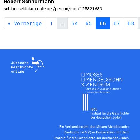
Robert Schnurmann
schluesseldokumente.net/person/gnd/125821689
« Vorherige
1
…
64
65
66
67
68
Ein Verbundprojekt des Moses Mendelssohn
Zentrums (MMZ) in Kooperation mit dem
Institut für die Geschichte der deutschen Juden