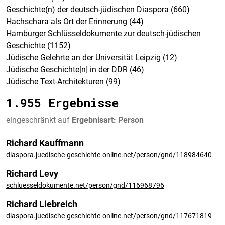
Geschichte(n) der deutsch-jüdischen Diaspora
(660)
Hachschara als Ort der Erinnerung
(44)
Hamburger Schlüsseldokumente zur deutsch-jüdischen
Geschichte
(1152)
Jüdische Gelehrte an der Universität Leipzig
(12)
Jüdische Geschichte[n] in der DDR
(46)
Jüdische Text-Architekturen
(99)
1.955 Ergebnisse
eingeschränkt auf
Ergebnisart: Person
Richard Kauffmann
diaspora.juedische-geschichte-online.net/person/gnd/118984640
Richard Levy
schluesseldokumente.net/person/gnd/116968796
Richard Liebreich
diaspora.juedische-geschichte-online.net/person/gnd/117671819