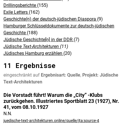
Drillingsberichte
(155)
Exile Letters
(162)
Geschichte(n) der deutsch-jüdischen Diaspora
(9)
Hamburger Schlüsseldokumente zur deutsch-jüdischen
Geschichte
(188)
Jüdische Geschichte[n] in der DDR
(7)
Jüdische Text-Architekturen
(11)
Jüdisches Hamburg erzählen
(20)
11 Ergebnisse
eingeschränkt auf
Ergebnisart: Quelle
,
Projekt: Jüdische
Text-Architekturen
Die Vorstadt führt! Warum die „City” -Klubs
zurückgehen. Illustriertes Sportblatt 23 (1927), Nr.
41, vom 08.10.1927
N.N.
juedische-text-architekturen.online/quelle/jta:source-4