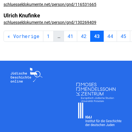
schluesseldokumente.net/person/gnd/116531665
Ulrich Knufinke
schluesseldokumente.net/person/gnd/130269409
« Vorherige
1
…
41
42
43
44
45