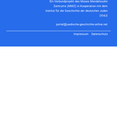
Ein Verbundprojekt des Moses Mendelssohn
Zentrums (MMZ) in Kooperation mit dem
Institut für die Geschichte der deutschen Juden
(IGdJ)
portal@juedische-geschichte-online.net
Impressum
Datenschutz