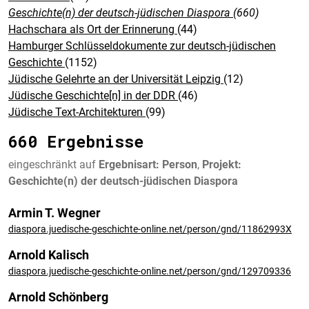
Geschichte(n) der deutsch-jüdischen Diaspora
(660)
Hachschara als Ort der Erinnerung
(44)
Hamburger Schlüsseldokumente zur deutsch-jüdischen
Geschichte
(1152)
Jüdische Gelehrte an der Universität Leipzig
(12)
Jüdische Geschichte[n] in der DDR
(46)
Jüdische Text-Architekturen
(99)
660 Ergebnisse
eingeschränkt auf
Ergebnisart: Person
,
Projekt:
Geschichte(n) der deutsch-jüdischen Diaspora
Armin T. Wegner
diaspora.juedische-geschichte-online.net/person/gnd/11862993X
Arnold Kalisch
diaspora.juedische-geschichte-online.net/person/gnd/129709336
Arnold Schönberg