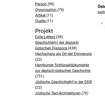
Person
(99)
Öst
Organisation
(76)
jued
Artikel
(11)
Quelle
(11)
«
Projekt
Exile Letters
(38)
Geschichte(n) der deutsch-
jüdischen Diaspora
(438)
Hachschara als Ort der Erinnerung
(23)
Hamburger Schlüsseldokumente
zur deutsch-jüdischen Geschichte
(751)
Jüdische Geschichte[n] in der DDR
(22)
Jüdische Text-Architekturen
(76)